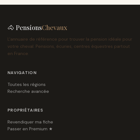
🐴 Pensions
Chevaux
L'annuaire de référence pour trouver la pension idéale pour
votre cheval. Pensions, écuries, centres équestres partout
en France.
NAVIGATION
Toutes les régions
Recherche avancée
PROPRIÉTAIRES
Revendiquer ma fiche
Passer en Premium ★