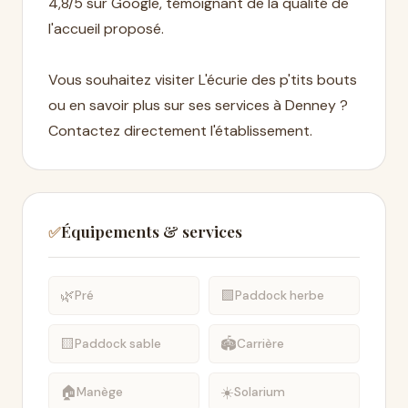
4,8/5 sur Google, témoignant de la qualité de
l'accueil proposé.
Vous souhaitez visiter L'écurie des p'tits bouts
ou en savoir plus sur ses services à Denney ?
Contactez directement l'établissement.
Équipements & services
✅
🌿
🟩
Pré
Paddock herbe
🟨
🏟️
Paddock sable
Carrière
🏠
☀️
Manège
Solarium