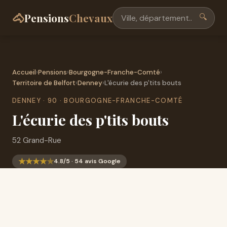
🐴
Pensions
Chevaux
🔍
Accueil
›
Pensions
›
Bourgogne-Franche-Comté
›
Territoire de Belfort
›
Denney
›
L'écurie des p'tits bouts
DENNEY · 90 · BOURGOGNE-FRANCHE-COMTÉ
L'écurie des p'tits bouts
52 Grand-Rue
★
★
★
★
★
4.8/5 · 54 avis Google