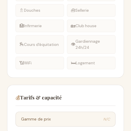
🚿
🧰
Douches
Sellerie
🏥
🏡
Infirmerie
Club house
Gardiennage
🏇
👁
Cours d'équitation
24h/24
📶
🛏
WiFi
Logement
Tarifs & capacité
💰
N/C
Gamme de prix