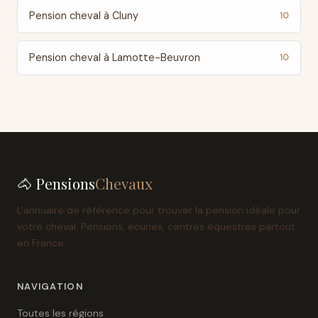
Pension cheval à Cluny
10
Pension cheval à Lamotte-Beuvron
10
🐴 Pensions
Chevaux
L'annuaire de référence pour trouver la pension idéale pour
votre cheval. Pensions, écuries, centres équestres partout
en France.
NAVIGATION
Toutes les régions