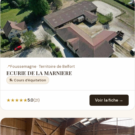
📍
Foussemagne · Territoire de Belfort
ECURIE DE LA MARNIERE
🏇 Cours d'équitation
★
★
★
★
★
(21)
5.0
Voir la fiche →