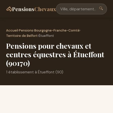
🐴
Pensions
Chevaux
🔍
Accueil
›
Pensions
›
Bourgogne-Franche-Comté
›
Territoire de Belfort
›
Étueffont
Pensions pour chevaux et
centres équestres à Étueffont
(90170)
1 établissement à Étueffont (90)