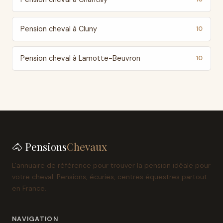
Pension cheval à Cluny
10
Pension cheval à Lamotte-Beuvron
10
🐴 Pensions
Chevaux
L'annuaire de référence pour trouver la pension idéale pour
votre cheval. Pensions, écuries, centres équestres partout
en France.
NAVIGATION