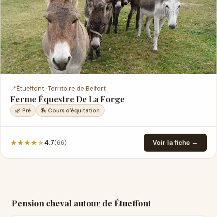
📍
Étueffont · Territoire de Belfort
Ferme Équestre De La Forge
🌿 Pré
🏇 Cours d'équitation
★
★
★
★
★
(66)
4.7
Voir la fiche →
Pension cheval autour de Étueffont