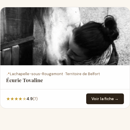
📍
Lachapelle-sous-Rougemont · Territoire de Belfort
Écurie Tovaline
★
★
★
★
★
(7)
4.9
Voir la fiche →