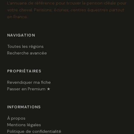
L'annuaire de référence pour trouver la pension idéale pour
votre cheval. Pensions, écuries, centres équestres partout
en France.
NAVIGATION
Toutes les régions
Recherche avancée
PROPRIÉTAIRES
Revendiquer ma fiche
Passer en Premium ★
INFORMATIONS
À propos
Mentions légales
Politique de confidentialité