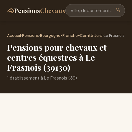
🐴
Pensions
Chevaux
🔍
Accueil
›
Pensions
›
Bourgogne-Franche-Comté
›
Jura
›
Le Frasnois
Pensions pour chevaux et
centres équestres à Le
Frasnois (39130)
1 établissement à Le Frasnois (39)