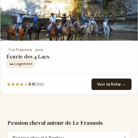
📍
Le Frasnois · Jura
Écurie des 4 Lacs
🛏 Logement
★
★
★
★
★
(156)
4.6
Voir la fiche →
Pension cheval autour de Le Frasnois