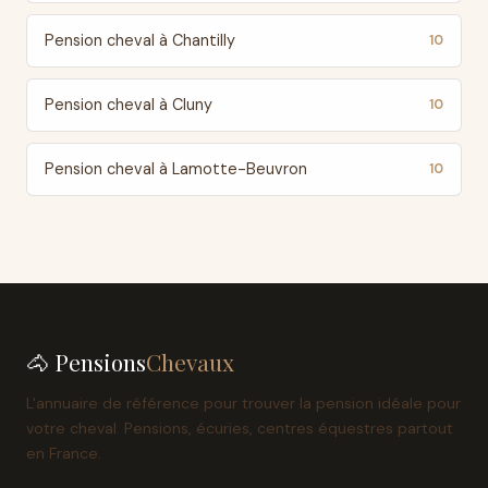
Pension cheval à Chantilly
10
Pension cheval à Cluny
10
Pension cheval à Lamotte-Beuvron
10
🐴 Pensions
Chevaux
L'annuaire de référence pour trouver la pension idéale pour
votre cheval. Pensions, écuries, centres équestres partout
en France.