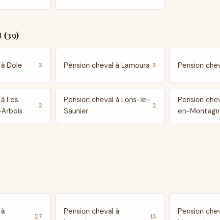
 (39)
 à Dole
Pension cheval à Lamoura
Pension chev
3
3
 à Les
Pension cheval à Lons-le-
Pension chev
2
2
-Arbois
Saunier
en-Montagn
 à
Pension cheval à
Pension chev
27
13