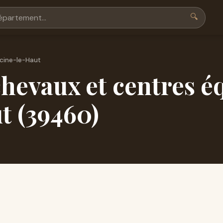
🔍
cine-le-Haut
hevaux et centres é
t (39460)