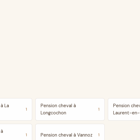
 à La
Pension cheval à
Pension chev
1
1
Longcochon
Laurent-en
 à
Pension cheval à Vannoz
1
1