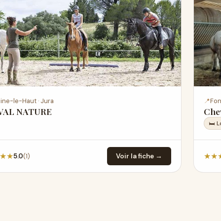
ine-le-Haut · Jura
📍
Fon
VAL NATURE
Chev
🛏 
★
★
★
★
(1)
5.0
Voir la fiche →