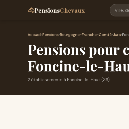
🐴
Pensions
Chevaux
Accueil
›
Pensions
›
Bourgogne-Franche-Comté
›
Jura
›
Fon
Pensions pour c
Foncine-le-Hau
2 établissements à Foncine-le-Haut (39)