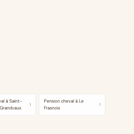
al à Saint-
Pension cheval à Le
1
1
-Grandvaux
Frasnois