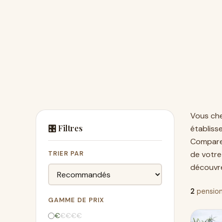
Vous ch
🎛️ Filtres
établiss
Comparez
TRIER PAR
de votre
découvre
2
pension
GAMME DE PRIX
€
€
€
€
€