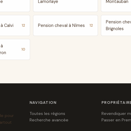
te
Lamorlaye
Montauban
Pension chev
à Calvi
Pension cheval à Nîmes
12
12
Brignoles
 à
10
ron
NAVIGATION
PROPRIÉTAIR
Toutes les régions
Revendiquer m
le pour
Recherche avancée
Passer en Pre
artout