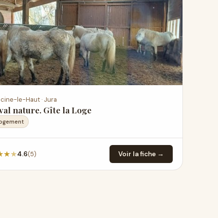
cine-le-Haut · Jura
al nature. Gîte la Loge
Logement
★
★
★
(5)
4.6
Voir la fiche →