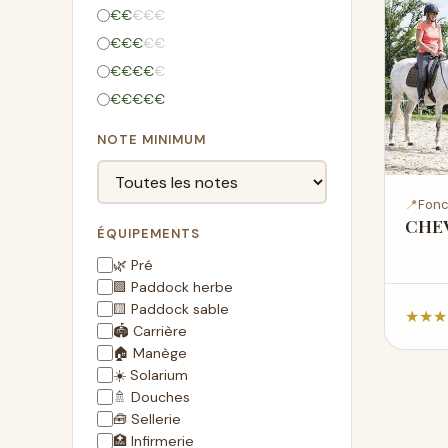
€
€
€
€
€
€
€
€
€
€
€
€
€
€
€
€
€
€
€
€
NOTE MINIMUM
📍
Fonc
CHE
ÉQUIPEMENTS
🌿 Pré
🟩 Paddock herbe
🟨 Paddock sable
★
★
★
🏟️ Carrière
🏠 Manège
☀️ Solarium
🚿 Douches
🧰 Sellerie
🏥 Infirmerie