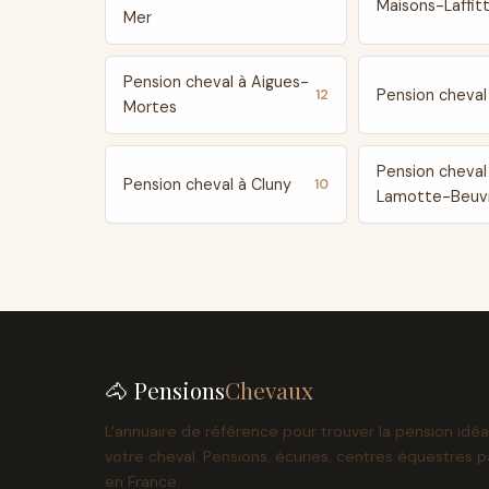
Maisons-Laffit
Mer
Pension cheval à Aigues-
Pension cheval 
12
Mortes
Pension cheval
Pension cheval à Cluny
10
Lamotte-Beuv
🐴 Pensions
Chevaux
L'annuaire de référence pour trouver la pension idéa
votre cheval. Pensions, écuries, centres équestres p
en France.