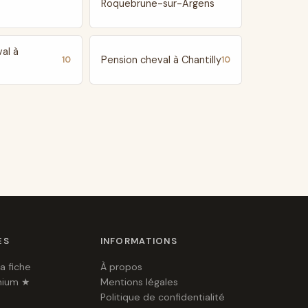
Roquebrune-sur-Argens
al à
Pension cheval à Chantilly
10
10
ES
INFORMATIONS
a fiche
À propos
mium ★
Mentions légales
Politique de confidentialité