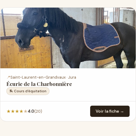
📍
Saint-Laurent-en-Grandvaux · Jura
Écurie de la Charbonnière
🏇 Cours d'équitation
★
★
★
★
★
(20)
4.0
Voir la fiche →