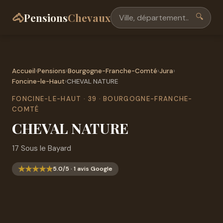
🐴
Pensions
Chevaux
🔍
Accueil
›
Pensions
›
Bourgogne-Franche-Comté
›
Jura
›
Foncine-le-Haut
›
CHEVAL NATURE
FONCINE-LE-HAUT · 39 · BOURGOGNE-FRANCHE-
COMTÉ
CHEVAL NATURE
17 Sous le Bayard
★
★
★
★
★
5.0/5 · 1 avis Google