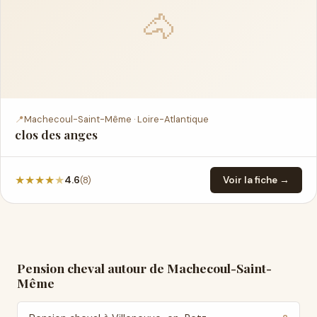
🐴
📍
Machecoul-Saint-Même · Loire-Atlantique
clos des anges
★
★
★
★
★
(8)
4.6
Voir la fiche →
Pension cheval autour de Machecoul-Saint-
Même