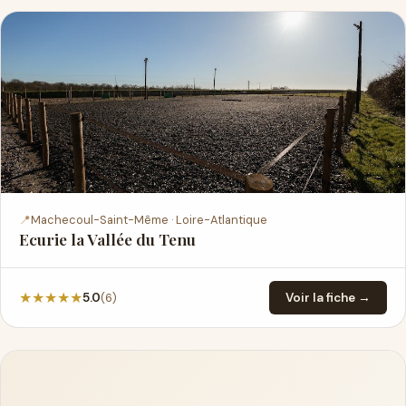
📍
Machecoul-Saint-Même · Loire-Atlantique
Ecurie la Vallée du Tenu
★
★
★
★
★
(6)
5.0
Voir la fiche →