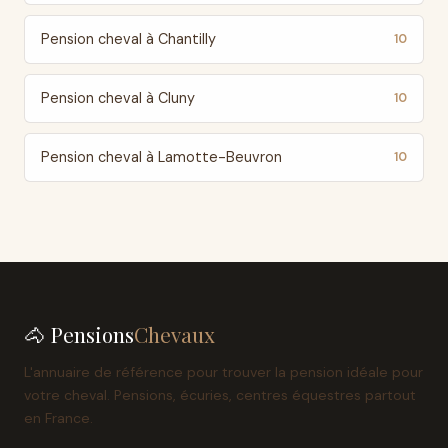
Pension cheval à Chantilly
10
Pension cheval à Cluny
10
Pension cheval à Lamotte-Beuvron
10
🐴 Pensions
Chevaux
L'annuaire de référence pour trouver la pension idéale pour
votre cheval. Pensions, écuries, centres équestres partout
en France.