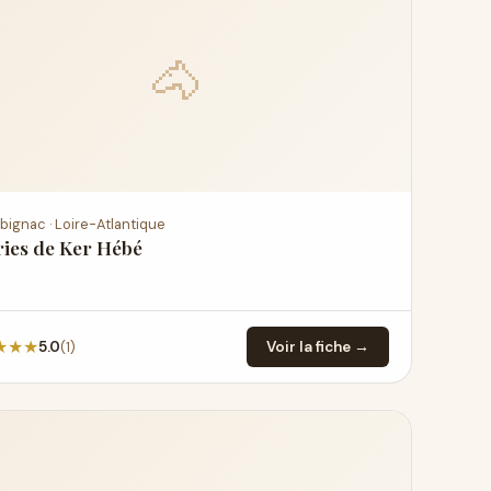
🐴
bignac · Loire-Atlantique
ies de Ker Hébé
★
★
★
(1)
5.0
Voir la fiche →