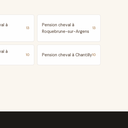
al à
Pension cheval à
13
13
Roquebrune-sur-Argens
al à
Pension cheval à Chantilly
10
10