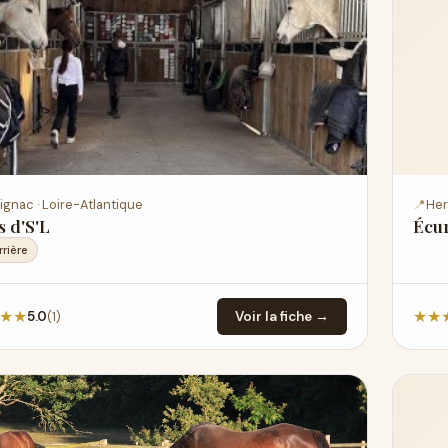
ignac · Loire-Atlantique
📍
Her
 d'S'L
Écur
rrière
★
★
★
★
(1)
5.0
Voir la fiche →