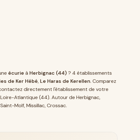
une
écurie
à
Herbignac (44)
? 4 établissements
ies de Ker Hébé
,
Le Haras de Kerellen
. Comparez
 contactez directement l'établissement de votre
 Loire-Atlantique (44)
. Autour de Herbignac,
,
Saint-Molf
,
Missillac
,
Crossac
.