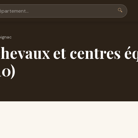
🔍
bignac
hevaux et centres é
10)