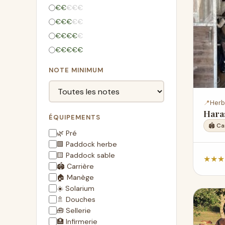
€
€
€
€
€
€
€
€
€
€
€
€
€
€
€
€
€
€
€
€
NOTE MINIMUM
📍
Herb
Haras
ÉQUIPEMENTS
🏟️ Ca
🌿 Pré
🟩 Paddock herbe
🟨 Paddock sable
★
★
★
🏟️ Carrière
🏠 Manège
☀️ Solarium
🚿 Douches
🧰 Sellerie
🏥 Infirmerie