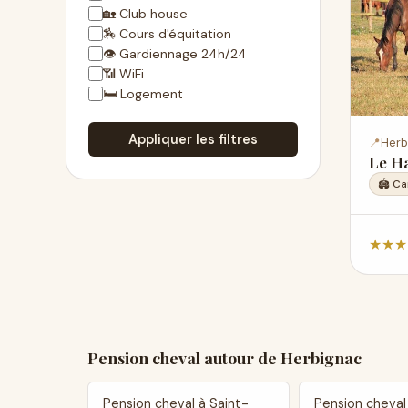
🏡 Club house
🏇 Cours d'équitation
👁 Gardiennage 24h/24
📶 WiFi
🛏 Logement
Appliquer les filtres
📍
Herb
Le Ha
🏟️ Ca
★
★
★
Pension cheval autour de Herbignac
Pension cheval à Saint-
Pension cheval