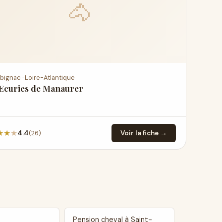
🐴
bignac · Loire-Atlantique
 Ecuries de Manaurer
★
★
★
(26)
4.4
Voir la fiche →
Pension cheval à Saint-