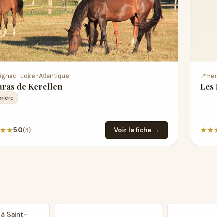
ignac · Loire-Atlantique
📍
Her
ras de Kerellen
Les
rrière
★
★
★
★
(3)
5.0
Voir la fiche →
 à Saint-