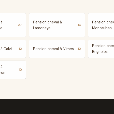
 à
Pension cheval à
Pension chev
27
13
te
Lamorlaye
Montauban
Pension chev
à Calvi
Pension cheval à Nîmes
12
12
Brignoles
 à
10
ron