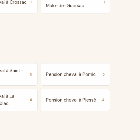
al à Crossac
1
1
Malo-de-Guersac
al à Saint-
Pension cheval à Pornic
6
5
al à La
Pension cheval à Plessé
4
4
blac