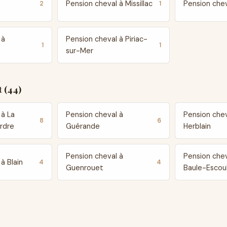
Pension cheval à Missillac
Pension chev
2
1
 à
Pension cheval à Piriac-
1
1
sur-Mer
 (44)
 à La
Pension cheval à
Pension chev
8
6
rdre
Guérande
Herblain
Pension cheval à
Pension chev
à Blain
4
4
Guenrouet
Baule-Escou