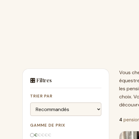
Vous ch
🎛️ Filtres
équestr
les pens
TRIER PAR
choix. V
découvre
4
pension
GAMME DE PRIX
€
€
€
€
€