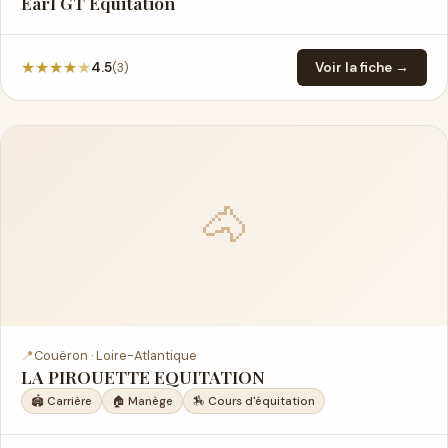
Earl GT Equitation
★
★
★
★
★
(3)
4.5
Voir la fiche →
🐴
📍
Couëron · Loire-Atlantique
LA PIROUETTE EQUITATION
🏟️ Carrière
🏠 Manège
🏇 Cours d'équitation