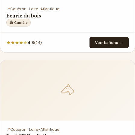
📍
Couëron · Loire-Atlantique
Ecurie du bois
🏟️ Carrière
★
★
★
★
★
(24)
4.8
Voir la fiche →
🐴
📍
Couëron · Loire-Atlantique