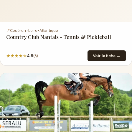
📍
Couëron · Loire-Atlantique
Country Club Nantais - Tennis & Pickleball
★
★
★
★
★
(8)
4.8
Voir la fiche →