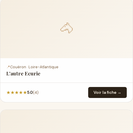
🐴
📍
Couëron · Loire-Atlantique
L'autre Ecurie
★
★
★
★
★
(4)
5.0
Voir la fiche →