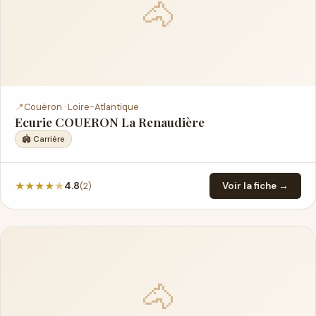
🐴
📍
Couëron · Loire-Atlantique
Ecurie COUERON La Renaudière
🏟️ Carrière
★
★
★
★
★
(2)
4.8
Voir la fiche →
🐴