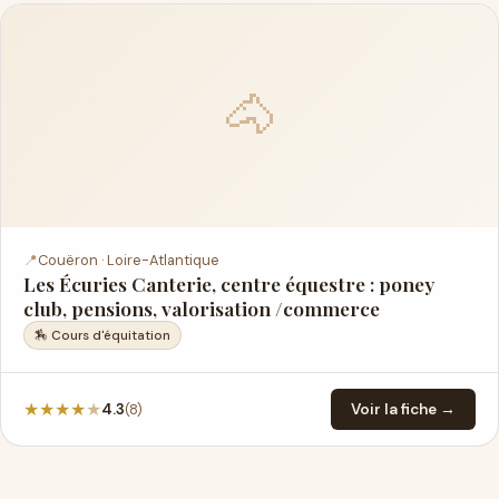
🐴
📍
Couëron · Loire-Atlantique
Les Écuries Canterie, centre équestre : poney
club, pensions, valorisation /commerce
🏇 Cours d'équitation
★
★
★
★
★
(8)
4.3
Voir la fiche →