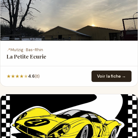
📍
Mutzig · Bas-Rhin
La Petite Ecurie
★
★
★
★
★
(8)
4.6
Voir la fiche →