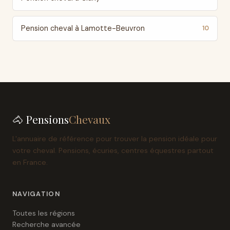
Pension cheval à Lamotte-Beuvron
10
🐴 Pensions
Chevaux
L'annuaire de référence pour trouver la pension idéale pour
votre cheval. Pensions, écuries, centres équestres partout
en France.
NAVIGATION
Toutes les régions
Recherche avancée