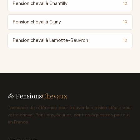
Pension cheval à Chantilly
10
Pension cheval à Cluny
10
Pension cheval à Lamotte-Beuvron
10
🐴 Pensions
Chevaux
L'annuaire de référence pour trouver la pension idéale pour
votre cheval. Pensions, écuries, centres équestres partout
en France.