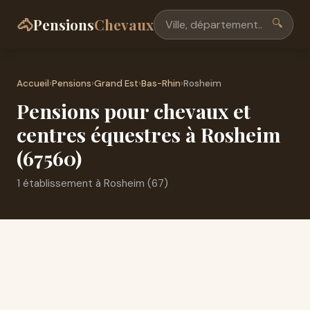
🐴
Pensions
Chevaux
🔍
Accueil
›
Pensions
›
Grand Est
›
Bas-Rhin
›
Rosheim
Pensions pour chevaux et
centres équestres à Rosheim
(67560)
1 établissement à Rosheim (67)