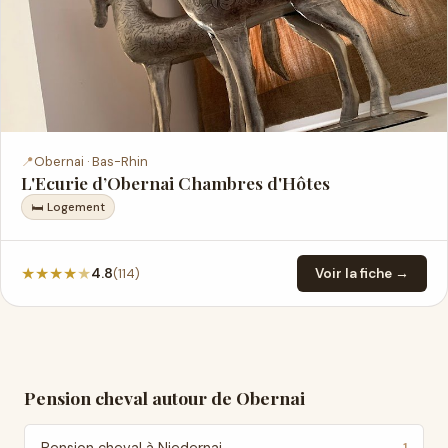
📍
Obernai · Bas-Rhin
L'Ecurie d’Obernai Chambres d'Hôtes
🛏 Logement
★
★
★
★
★
(114)
4.8
Voir la fiche →
Pension cheval autour de Obernai