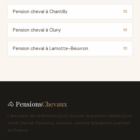
Pension cheval à Chantilly
10
Pension cheval à Cluny
10
Pension cheval à Lamotte-Beuvron
10
🐴 Pensions
Chevaux
L'annuaire de référence pour trouver la pension idéale pour
votre cheval. Pensions, écuries, centres équestres partout
en France.