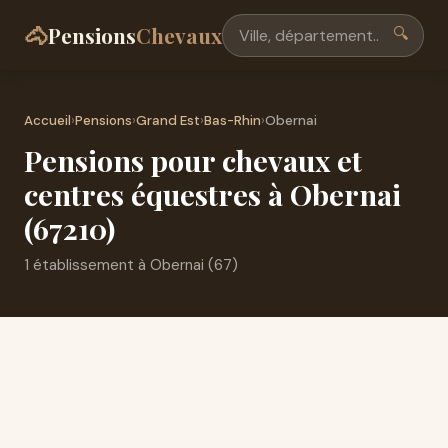
🐴
Pensions
Chevaux
🔍
Accueil
›
Pensions
›
Grand Est
›
Bas-Rhin
›
Obernai
Pensions pour chevaux et
centres équestres à Obernai
(67210)
1 établissement à Obernai (67)