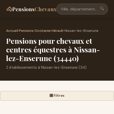
🐴
Pensions
Chevaux
🔍
Accueil
›
Pensions
›
Occitanie
›
Hérault
›
Nissan-lez-Enserune
Pensions pour chevaux et
centres équestres à Nissan-
lez-Enserune (34440)
2 établissements à Nissan-lez-Enserune (34)
🎛️ Filtres