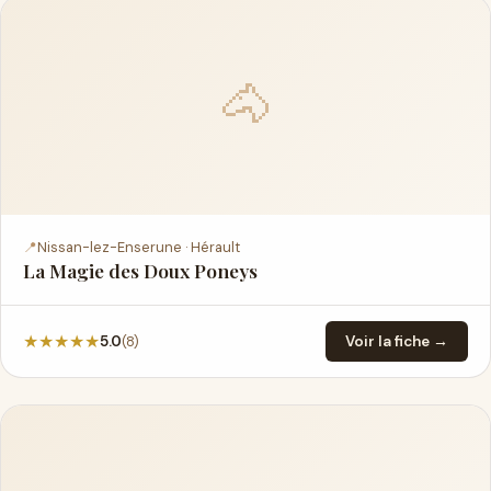
🐴
📍
Nissan-lez-Enserune · Hérault
La Magie des Doux Poneys
★
★
★
★
★
(8)
5.0
Voir la fiche →