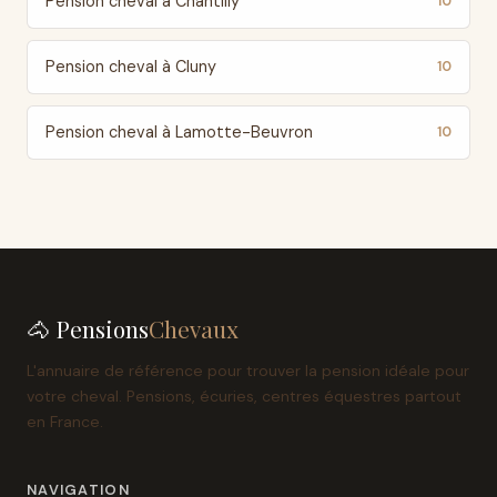
Pension cheval à Chantilly
10
Pension cheval à Cluny
10
Pension cheval à Lamotte-Beuvron
10
🐴 Pensions
Chevaux
L'annuaire de référence pour trouver la pension idéale pour
votre cheval. Pensions, écuries, centres équestres partout
en France.
NAVIGATION