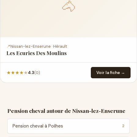
🐴
📍
Nissan-lez-Enserune · Hérault
Les Ecuries Des Moulins
★
★
★
★
★
(0)
4.3
Voir la fiche →
Pension cheval autour de Nissan-lez-Enserune
Pension cheval à Poilhes
2