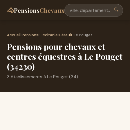
🐴
Pensions
Chevaux
🔍
Accueil
›
Pensions
›
Occitanie
›
Hérault
›
Le Pouget
Pensions pour chevaux et
centres équestres à Le Pouget
(34230)
3 établissements à Le Pouget (34)