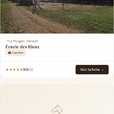
📍
Le Pouget · Hérault
Écurie des Rieux
🏟️ Carrière
★
★
★
★
★
(4)
5.0
Voir la fiche →
🐴