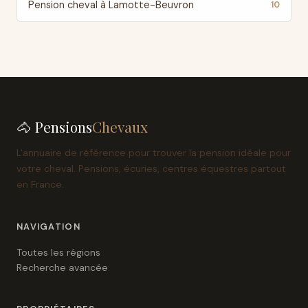
Pension cheval à Lamotte-Beuvron
10
🐴 Pensions
Chevaux
L'annuaire de référence pour trouver la pension idéale pour
votre cheval. Pensions, écuries, centres équestres partout
en France.
NAVIGATION
Toutes les régions
Recherche avancée