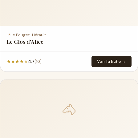
📍
Le Pouget · Hérault
Le Clos d'Alice
★
★
★
★
★
(10)
4.7
Voir la fiche →
🐴