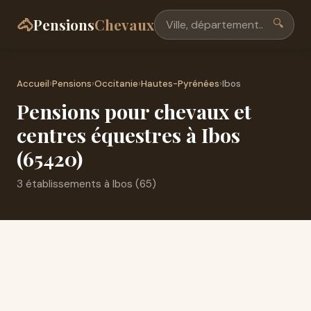
🐴
Pensions
Chevaux
🔍
Accueil
›
Pensions
›
Occitanie
›
Hautes-Pyrénées
›
Ibos
Pensions pour chevaux et
centres équestres à Ibos
(65420)
3 établissements à Ibos (65)