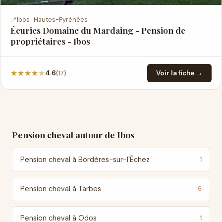
📍
Ibos · Hautes-Pyrénées
Écuries Domaine du Mardaing - Pension de
propriétaires - Ibos
★
★
★
★
★
(17)
4.6
Voir la fiche →
Pension cheval autour de Ibos
Pension cheval à Bordères-sur-l'Échez
1
Pension cheval à Tarbes
6
Pension cheval à Odos
1