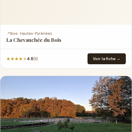
📍
Ibos · Hautes-Pyrénées
La Chevauchée du Bois
★
★
★
★
★
(8)
4.8
Voir la fiche →