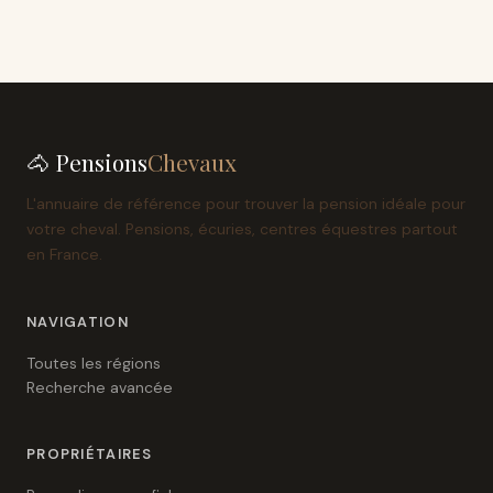
🐴 Pensions
Chevaux
L'annuaire de référence pour trouver la pension idéale pour
votre cheval. Pensions, écuries, centres équestres partout
en France.
NAVIGATION
Toutes les régions
Recherche avancée
PROPRIÉTAIRES