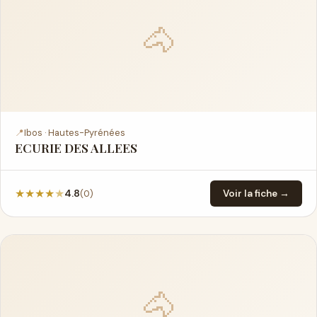
🐴
📍
Ibos · Hautes-Pyrénées
ECURIE DES ALLEES
★
★
★
★
★
(0)
4.8
Voir la fiche →
🐴