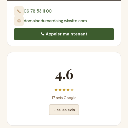
📞
06 78 53 11 00
🌐
domainedumardaing.wixsite.com
📞 Appeler maintenant
4.6
★
★
★
★
★
17 avis Google
Lire les avis