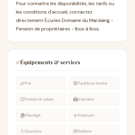
Pour connaître les disponibilités, les tarifs ou
les conditions d'accueil, contactez
directement Écuries Domaine du Mardaing -
Pension de propriétaires - Ibos à Ibos.
Équipements & services
✅
🌿
🟩
Pré
Paddock herbe
🟨
🏟️
Paddock sable
Carrière
🏠
☀️
Manège
Solarium
🚿
🧰
Douches
Sellerie