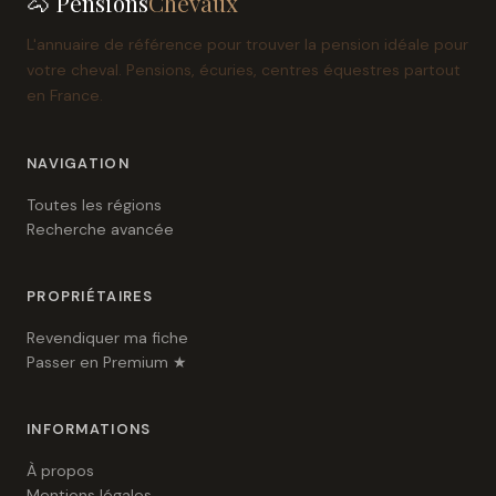
🐴 Pensions
Chevaux
L'annuaire de référence pour trouver la pension idéale pour
votre cheval. Pensions, écuries, centres équestres partout
en France.
NAVIGATION
Toutes les régions
Recherche avancée
PROPRIÉTAIRES
Revendiquer ma fiche
Passer en Premium ★
INFORMATIONS
À propos
Mentions légales