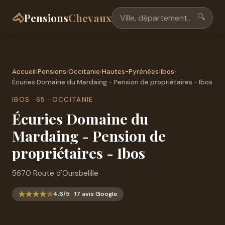
🐴
Pensions
Chevaux
🔍
Accueil
›
Pensions
›
Occitanie
›
Hautes-Pyrénées
›
Ibos
›
Écuries Domaine du Mardaing - Pension de propriétaires - Ibos
IBOS · 65 · OCCITANIE
Écuries Domaine du
Mardaing - Pension de
propriétaires - Ibos
5670 Route d'Oursbelille
★
★
★
★
★
4.6/5 · 17 avis Google