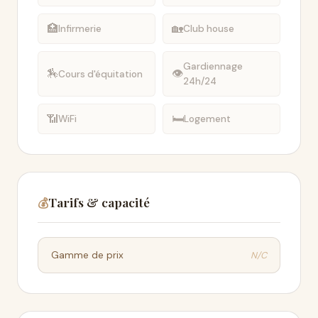
🏥
🏡
Infirmerie
Club house
Gardiennage
🏇
👁
Cours d'équitation
24h/24
📶
🛏
WiFi
Logement
Tarifs & capacité
💰
N/C
Gamme de prix