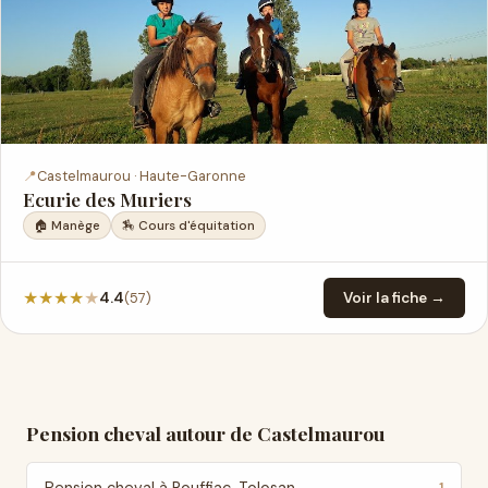
📍
Castelmaurou · Haute-Garonne
Ecurie des Muriers
🏠 Manège
🏇 Cours d'équitation
★
★
★
★
★
(57)
4.4
Voir la fiche →
Pension cheval autour de Castelmaurou