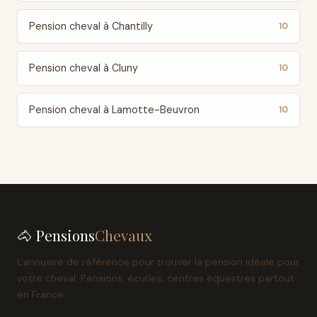
Pension cheval à Chantilly
10
Pension cheval à Cluny
10
Pension cheval à Lamotte-Beuvron
10
🐴 Pensions
Chevaux
L'annuaire de référence pour trouver la pension idéale pour
votre cheval. Pensions, écuries, centres équestres partout
en France.