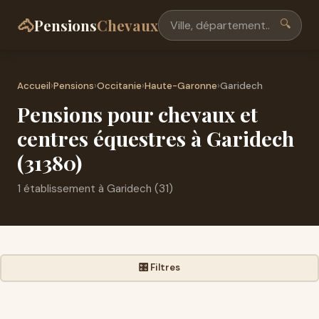
🐴
Pensions
Chevaux
🔍
Accueil
›
Pensions
›
Occitanie
›
Haute-Garonne
›
Garidech
Pensions pour chevaux et
centres équestres à Garidech
(31380)
1 établissement à Garidech (31)
🎛️ Filtres