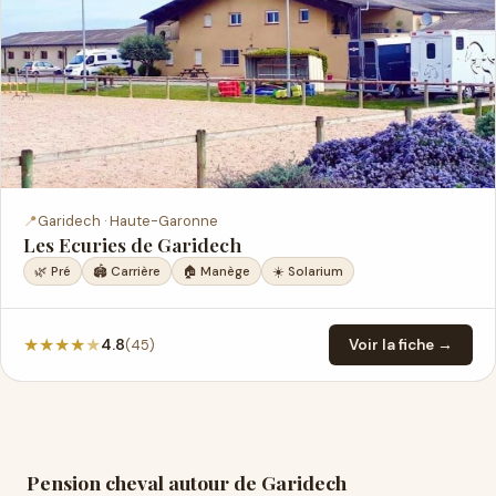
📍
Garidech · Haute-Garonne
Les Ecuries de Garidech
🌿 Pré
🏟️ Carrière
🏠 Manège
☀️ Solarium
★
★
★
★
★
(45)
4.8
Voir la fiche →
Pension cheval autour de Garidech