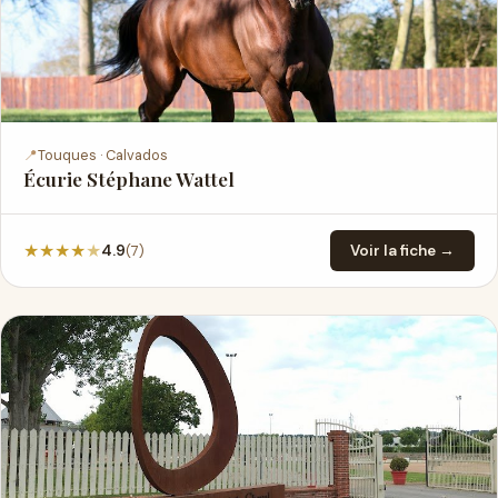
📍
Touques · Calvados
Écurie Stéphane Wattel
★
★
★
★
★
(7)
4.9
Voir la fiche →