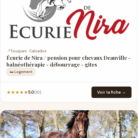
📍
Touques · Calvados
Écurie de Nira / pension pour chevaux Deauville -
balnéothérapie - débourrage - gites
🛏 Logement
★
★
★
★
★
(10)
5.0
Voir la fiche →