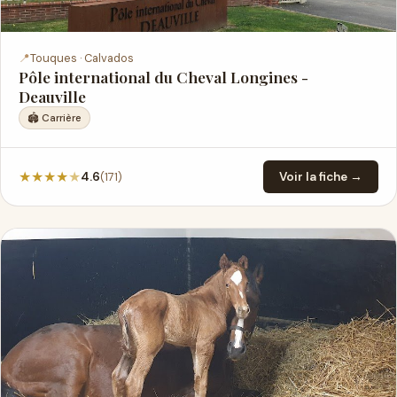
📍
Touques · Calvados
Pôle international du Cheval Longines -
Deauville
🏟️ Carrière
★
★
★
★
★
(171)
4.6
Voir la fiche →