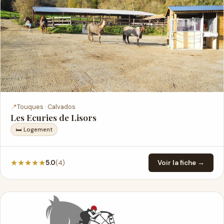
📍
Touques · Calvados
Les Ecuries de Lisors
🛏 Logement
★
★
★
★
★
(4)
5.0
Voir la fiche →