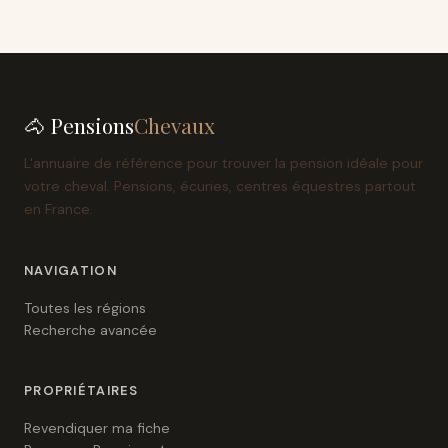
🐴 Pensions
Chevaux
L'annuaire de référence pour trouver la pension idéale pour
votre cheval. Pensions, écuries, centres équestres partout
en France.
NAVIGATION
Toutes les régions
Recherche avancée
PROPRIÉTAIRES
Revendiquer ma fiche