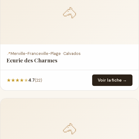
🐴
📍
Merville-Franceville-Plage · Calvados
Ecurie des Charmes
★
★
★
★
★
(22)
4.7
Voir la fiche →
🐴