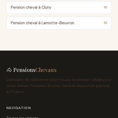
Pension cheval à Cluny
10
Pension cheval à Lamotte-Beuvron
10
🐴 Pensions
Chevaux
L'annuaire de référence pour trouver la pension idéale pour
votre cheval. Pensions, écuries, centres équestres partout
en France.
NAVIGATION
Toutes les régions