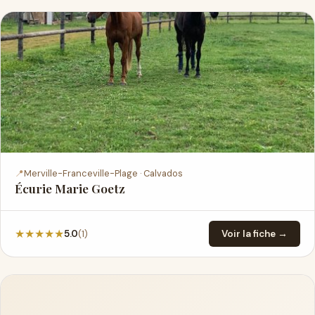
📍
Merville-Franceville-Plage · Calvados
Écurie Marie Goetz
★
★
★
★
★
(1)
5.0
Voir la fiche →