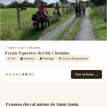
📍
Saint-Jouin · Calvados
Ferme Équestre des Six Chemins
🌿 Pré
🏟️ Carrière
🏠 Manège
🏇 Cours d'équitation
★
★
★
★
★
(152)
4.9
Voir la fiche →
Pension cheval autour de Saint-Jouin