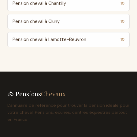
Pension cheval à Chantilly
10
Pension cheval à Cluny
10
Pension cheval à Lamotte-Beuvron
10
🐴 Pensions
Chevaux
L'annuaire de référence pour trouver la pension idéale pour
votre cheval. Pensions, écuries, centres équestres partout
en France.