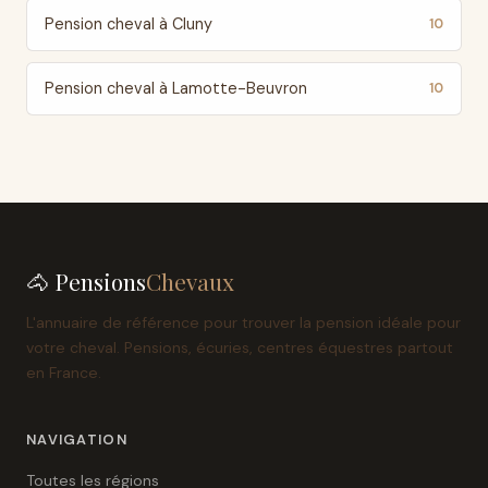
Pension cheval à Cluny
10
Pension cheval à Lamotte-Beuvron
10
🐴 Pensions
Chevaux
L'annuaire de référence pour trouver la pension idéale pour
votre cheval. Pensions, écuries, centres équestres partout
en France.
NAVIGATION
Toutes les régions