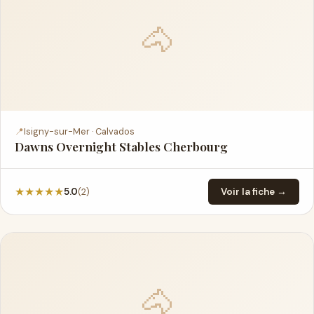
🐴
📍
Isigny-sur-Mer · Calvados
Dawns Overnight Stables Cherbourg
★
★
★
★
★
(2)
5.0
Voir la fiche →
🐴