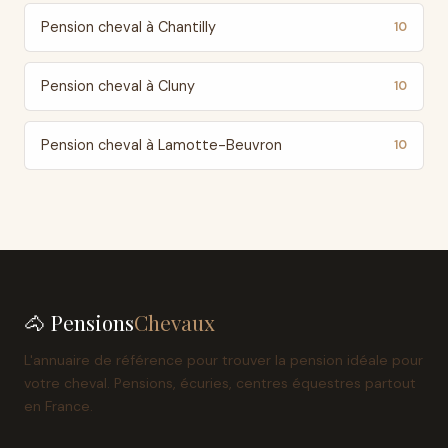
Pension cheval à Chantilly
10
Pension cheval à Cluny
10
Pension cheval à Lamotte-Beuvron
10
🐴 Pensions
Chevaux
L'annuaire de référence pour trouver la pension idéale pour
votre cheval. Pensions, écuries, centres équestres partout
en France.