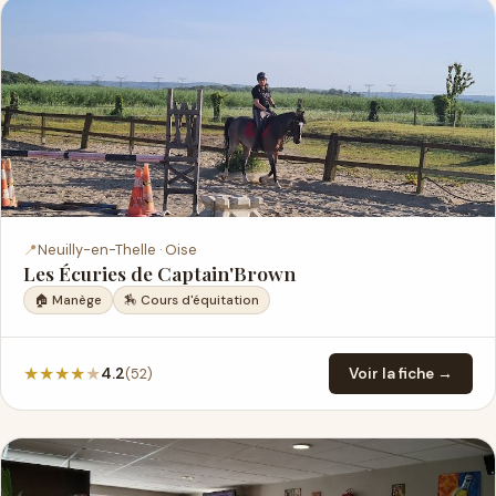
📍
Neuilly-en-Thelle · Oise
Les Écuries de Captain'Brown
🏠 Manège
🏇 Cours d'équitation
★
★
★
★
★
(52)
4.2
Voir la fiche →