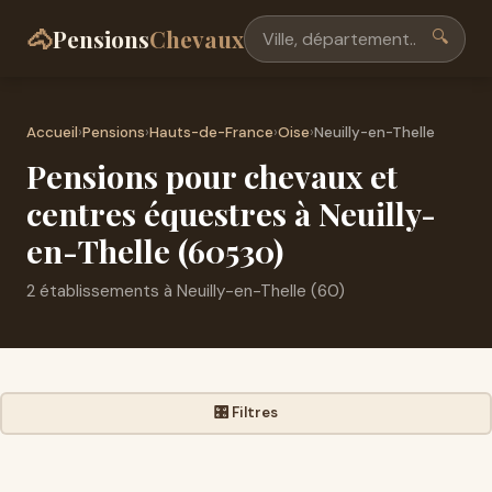
🐴
Pensions
Chevaux
🔍
Accueil
›
Pensions
›
Hauts-de-France
›
Oise
›
Neuilly-en-Thelle
Pensions pour chevaux et
centres équestres à Neuilly-
en-Thelle (60530)
2 établissements à Neuilly-en-Thelle (60)
🎛️ Filtres