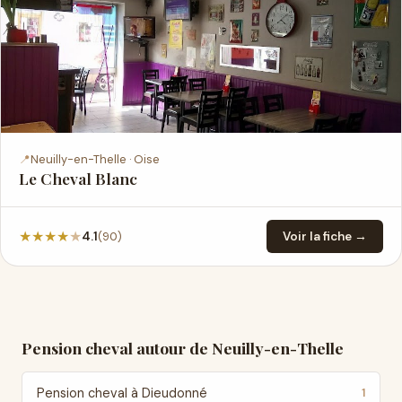
📍
Neuilly-en-Thelle · Oise
Le Cheval Blanc
★
★
★
★
★
(90)
4.1
Voir la fiche →
Pension cheval autour de Neuilly-en-Thelle
Pension cheval à Dieudonné
1