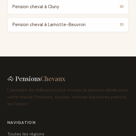
Pension cheval à Cluny
10
Pension cheval à Lamotte-Beuvron
10
🐴 Pensions
Chevaux
L'annuaire de référence pour trouver la pension idéale pour
votre cheval. Pensions, écuries, centres équestres partout
en France.
NAVIGATION
Toutes les régions