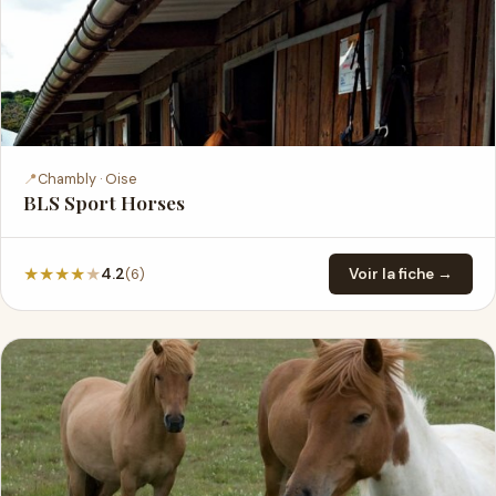
📍
Chambly · Oise
BLS Sport Horses
★
★
★
★
★
(6)
4.2
Voir la fiche →