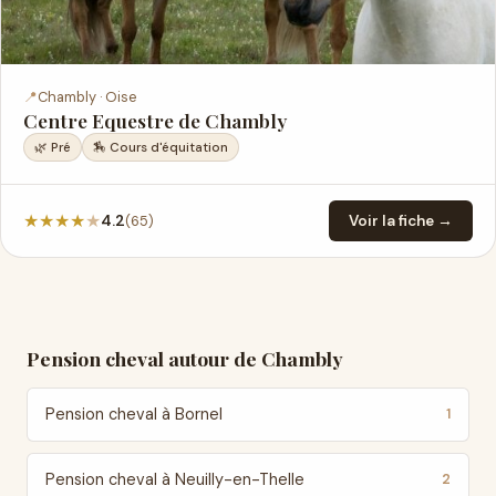
📍
Chambly · Oise
Centre Equestre de Chambly
🌿 Pré
🏇 Cours d'équitation
★
★
★
★
★
(65)
4.2
Voir la fiche →
Pension cheval autour de Chambly
Pension cheval à Bornel
1
Pension cheval à Neuilly-en-Thelle
2