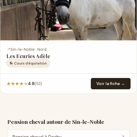
📍
Sin-le-Noble · Nord
Les Ecuries Adèle
🏇 Cours d'équitation
★
★
★
★
★
(53)
4.8
Voir la fiche →
Pension cheval autour de Sin-le-Noble