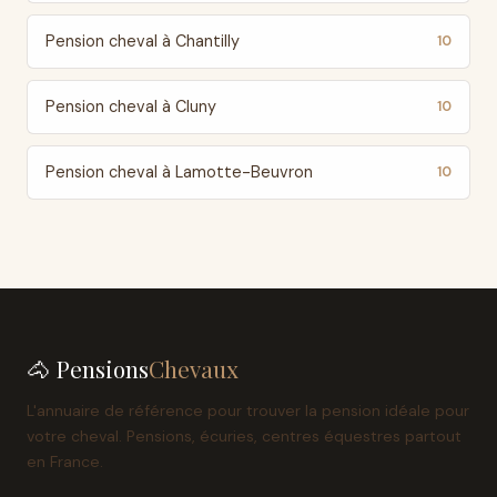
Pension cheval à Chantilly
10
Pension cheval à Cluny
10
Pension cheval à Lamotte-Beuvron
10
🐴 Pensions
Chevaux
L'annuaire de référence pour trouver la pension idéale pour
votre cheval. Pensions, écuries, centres équestres partout
en France.