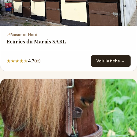
📍
Baisieux · Nord
Ecuries du Marais SARL
★
★
★
★
★
(12)
4.7
Voir la fiche →