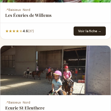
📍
Baisieux · Nord
Les Écuries de Willems
★
★
★
★
★
(37)
4.6
Voir la fiche →
📍
Baisieux · Nord
Ecurie St Eleuthere