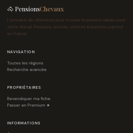
🐴 Pensions
Chevaux
L'annuaire de référence pour trouver la pension idéale pour
votre cheval. Pensions, écuries, centres équestres partout
en France.
NAVIGATION
Toutes les régions
Recherche avancée
PROPRIÉTAIRES
Revendiquer ma fiche
Passer en Premium ★
INFORMATIONS