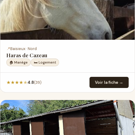
📍
Baisieux · Nord
Haras de Cazeau
🏠 Manège
🛏 Logement
★
★
★
★
★
(39)
4.8
Voir la fiche →