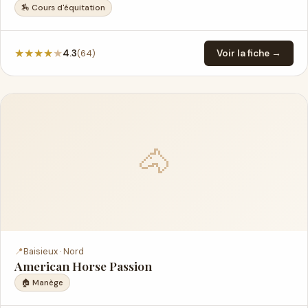
🏇 Cours d'équitation
★
★
★
★
★
(64)
4.3
Voir la fiche →
🐴
📍
Baisieux · Nord
American Horse Passion
🏠 Manège