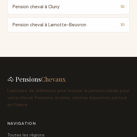
Pension cheval à Cluny
10
Pension cheval à Lamotte-Beuvron
10
🐴 Pensions
Chevaux
L'annuaire de référence pour trouver la pension idéale pour
votre cheval. Pensions, écuries, centres équestres partout
en France.
NAVIGATION
Toutes les régions