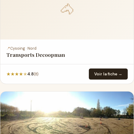
🐴
📍
Cysoing · Nord
Transports Decoopman
★
★
★
★
★
(8)
4.8
Voir la fiche →