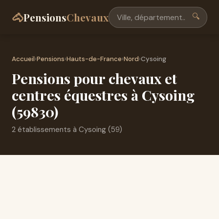
🐴
Pensions
Chevaux
🔍
Accueil
›
Pensions
›
Hauts-de-France
›
Nord
›
Cysoing
Pensions pour chevaux et
centres équestres à Cysoing
(59830)
2 établissements à Cysoing (59)