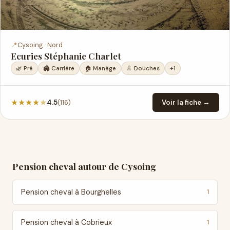
📍
Cysoing · Nord
Ecuries Stéphanie Charlet
🌿 Pré
🏟️ Carrière
🏠 Manège
🚿 Douches
+1
★
★
★
★
★
(116)
4.5
Voir la fiche →
Pension cheval autour de Cysoing
Pension cheval à Bourghelles
1
Pension cheval à Cobrieux
1