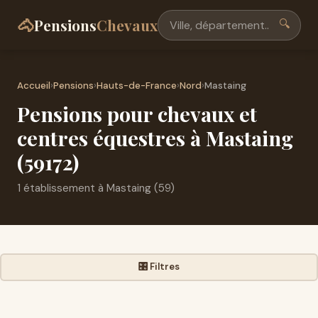
🐴
Pensions
Chevaux
🔍
Accueil
›
Pensions
›
Hauts-de-France
›
Nord
›
Mastaing
Pensions pour chevaux et
centres équestres à Mastaing
(59172)
1 établissement à Mastaing (59)
🎛️ Filtres