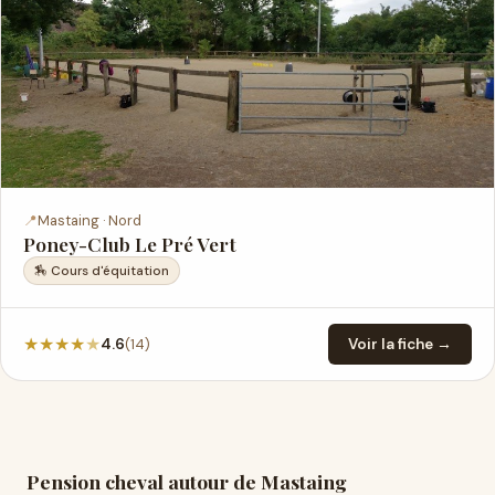
📍
Mastaing · Nord
Poney-Club Le Pré Vert
🏇 Cours d'équitation
★
★
★
★
★
(14)
4.6
Voir la fiche →
Pension cheval autour de Mastaing