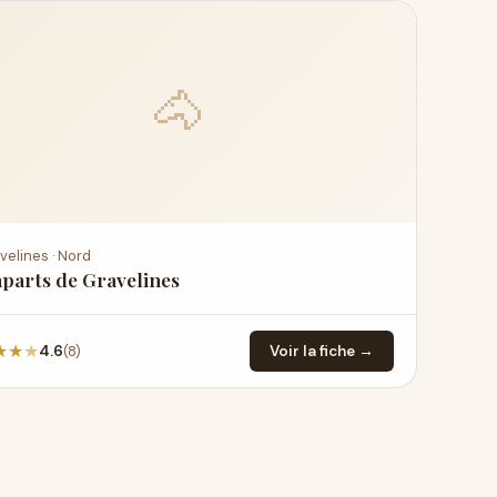
🐴
velines · Nord
parts de Gravelines
★
★
★
(8)
4.6
Voir la fiche →