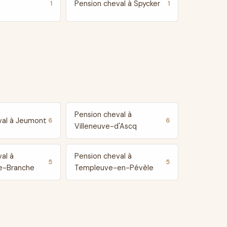
Pension cheval à Spycker
1
1
Pension cheval à
val à Jeumont
6
6
Villeneuve-d'Ascq
al à
Pension cheval à
5
5
e-Branche
Templeuve-en-Pévèle