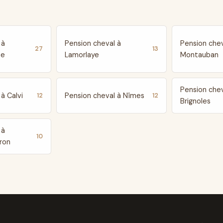
 à
Pension cheval à
Pension chev
27
13
te
Lamorlaye
Montauban
Pension chev
à Calvi
Pension cheval à Nîmes
12
12
Brignoles
 à
10
ron