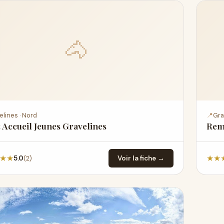
🐴
elines · Nord
📍
Gra
 Accueil Jeunes Gravelines
Rem
★
★
★
★
(2)
5.0
Voir la fiche →