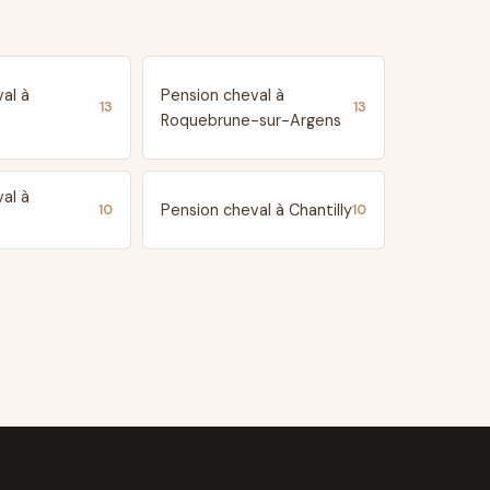
al à
Pension cheval à
13
13
Roquebrune-sur-Argens
al à
Pension cheval à Chantilly
10
10