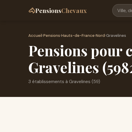
🐴
Pensions
Chevaux
Accueil
›
Pensions
›
Hauts-de-France
›
Nord
›
Gravelines
Pensions pour c
Gravelines (598
3 établissements à Gravelines (59)