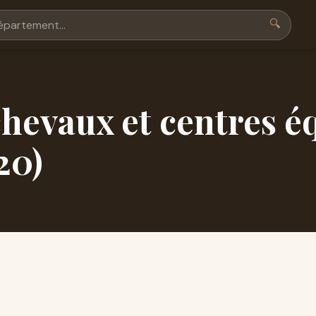
🔍
hevaux et centres é
20)