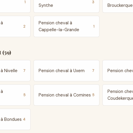
1
3
Synthe
Brouckerque
 à
Pension cheval à
2
1
Cappelle-la-Grande
 (59)
à Nivelle
Pension cheval à Uxem
Pension che
7
7
 à
Pension chev
Pension cheval à Comines
5
5
Coudekerqu
l à Bondues
4