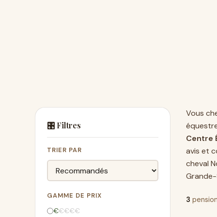
Vous ch
🎛️ Filtres
équestr
Centre 
TRIER PAR
avis et 
cheval N
Grande-
GAMME DE PRIX
3
pension
€
€
€
€
€