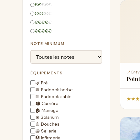
€
€
€
€
€
€
€
€
€
€
€
€
€
€
€
€
€
€
€
€
NOTE MINIMUM
📍
Grav
ÉQUIPEMENTS
Point
🌿 Pré
🟩 Paddock herbe
🟨 Paddock sable
★
★
★
🏟️ Carrière
🏠 Manège
☀️ Solarium
🚿 Douches
🧰 Sellerie
🏥 Infirmerie