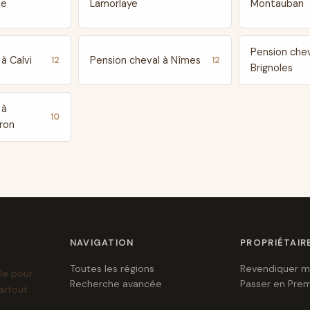
te
Lamorlaye
Montauban
Pension chev
à Calvi
Pension cheval à Nîmes
12
12
Brignoles
 à
10
ron
NAVIGATION
PROPRIÉTAIR
Toutes les régions
Revendiquer m
le pour
Recherche avancée
Passer en Pre
artout