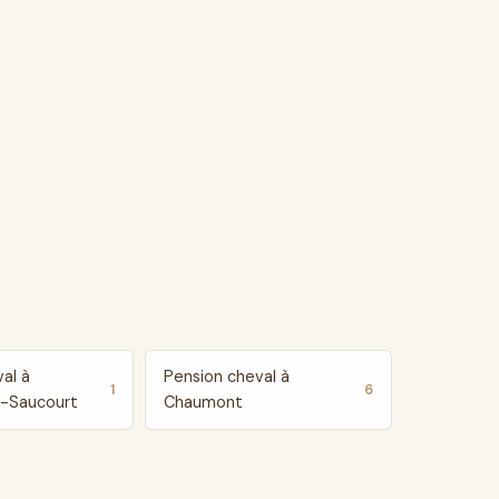
al à
Pension cheval à
1
6
t-Saucourt
Chaumont