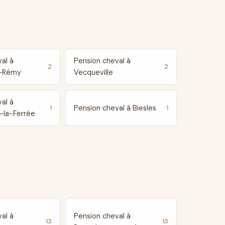
al à
Pension cheval à
2
2
à-Rémy
Vecqueville
al à
Pension cheval à Biesles
1
1
-la-Ferrée
al à
Pension cheval à
13
13