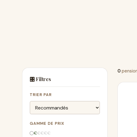
0
pension
🎛️ Filtres
TRIER PAR
GAMME DE PRIX
€
€
€
€
€