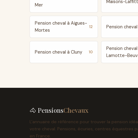
Maisons-Laffit
Mer
Pension cheval à Aigues-
Pension cheval 
12
Mortes
Pension cheval
Pension cheval à Cluny
10
Lamotte-Beuv
🐴 Pensions
Chevaux
L'annuaire de référence pour trouver la pension idéa
votre cheval. Pensions, écuries, centres équestres p
en France.