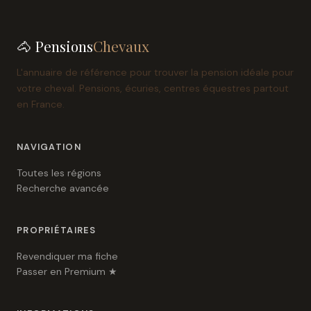
🐴 Pensions
Chevaux
L'annuaire de référence pour trouver la pension idéale pour
votre cheval. Pensions, écuries, centres équestres partout
en France.
NAVIGATION
Toutes les régions
Recherche avancée
PROPRIÉTAIRES
Revendiquer ma fiche
Passer en Premium ★