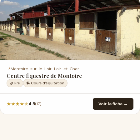
📍
Montoire-sur-le-Loir · Loir-et-Cher
Centre Équestre de Montoire
🌿 Pré
🏇 Cours d'équitation
★
★
★
★
★
(17)
4.5
Voir la fiche →