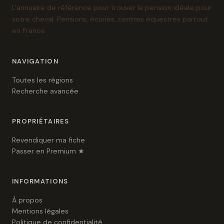
L'annuaire de référence pour trouver la pension idéale pour
votre cheval. Pensions, écuries, centres équestres partout
en France.
NAVIGATION
Toutes les régions
Recherche avancée
PROPRIÉTAIRES
Revendiquer ma fiche
Passer en Premium ★
INFORMATIONS
À propos
Mentions légales
Politique de confidentialité