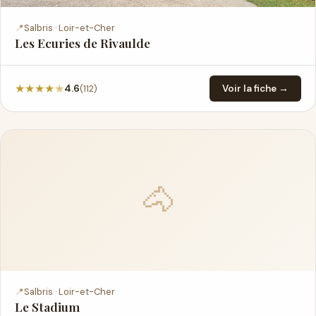
📍
Salbris · Loir-et-Cher
Les Ecuries de Rivaulde
★
★
★
★
★
(112)
4.6
Voir la fiche →
🐴
📍
Salbris · Loir-et-Cher
Le Stadium