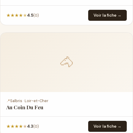
★
★
★
★
★
(0)
4.5
Voir la fiche →
🐴
📍
Salbris · Loir-et-Cher
Au Coin Du Feu
★
★
★
★
★
(0)
4.3
Voir la fiche →