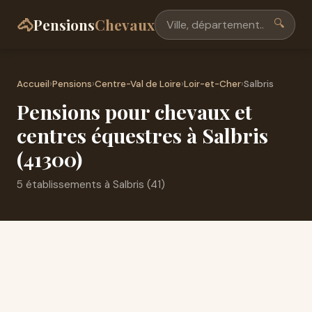
🐴
Pensions
Chevaux
🔍
Accueil
›
Pensions
›
Centre-Val de Loire
›
Loir-et-Cher
›
Salbris
Pensions pour chevaux et
centres équestres à Salbris
(41300)
5 établissements à Salbris (41)