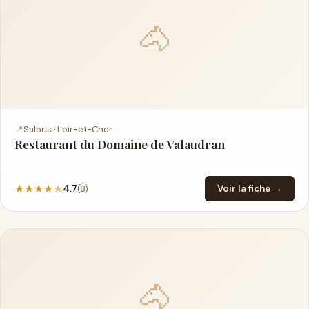
🐴
📍
Salbris · Loir-et-Cher
Restaurant du Domaine de Valaudran
★
★
★
★
★
(8)
4.7
Voir la fiche →
🐴