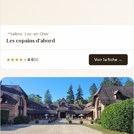
📍
Salbris · Loir-et-Cher
Les copains d'abord
★
★
★
★
★
(8)
4.6
Voir la fiche →