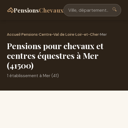
🐴
Pensions
Chevaux
🔍
Accueil
›
Pensions
›
Centre-Val de Loire
›
Loir-et-Cher
›
Mer
Pensions pour chevaux et
centres équestres à Mer
(41500)
1 établissement à Mer (41)