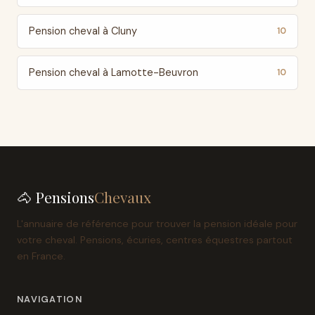
Pension cheval à Cluny
10
Pension cheval à Lamotte-Beuvron
10
🐴 Pensions
Chevaux
L'annuaire de référence pour trouver la pension idéale pour
votre cheval. Pensions, écuries, centres équestres partout
en France.
NAVIGATION