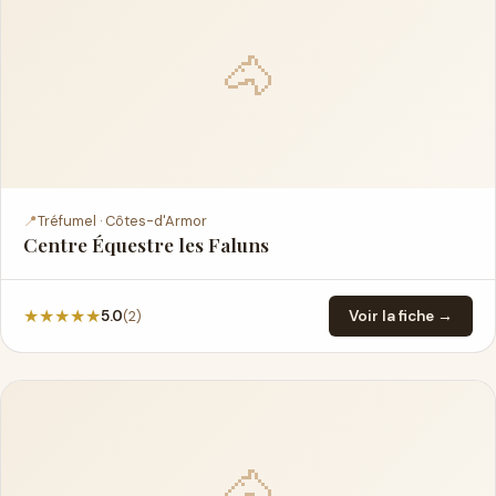
🐴
📍
Tréfumel · Côtes-d'Armor
Centre Équestre les Faluns
★
★
★
★
★
(2)
5.0
Voir la fiche →
🐴