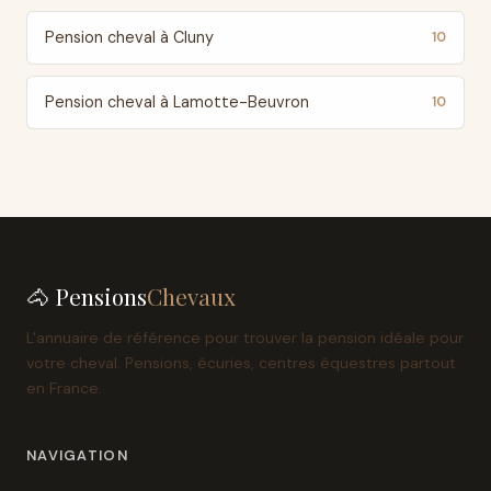
Pension cheval à Cluny
10
Pension cheval à Lamotte-Beuvron
10
🐴 Pensions
Chevaux
L'annuaire de référence pour trouver la pension idéale pour
votre cheval. Pensions, écuries, centres équestres partout
en France.
NAVIGATION