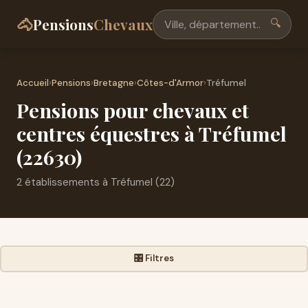
🐴
Pensions
Chevaux
🔍
Accueil
›
Pensions
›
Bretagne
›
Côtes-d'Armor
›
Tréfumel
Pensions pour chevaux et
centres équestres à Tréfumel
(22630)
2 établissements à Tréfumel (22)
🎛️ Filtres