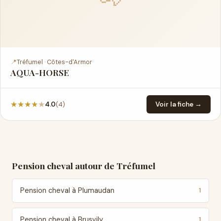
📍
Tréfumel · Côtes-d'Armor
AQUA-HORSE
★
★
★
★
★
(4)
4.0
Voir la fiche →
Pension cheval autour de Tréfumel
Pension cheval à Plumaudan
1
Pension cheval à Brusvily
1