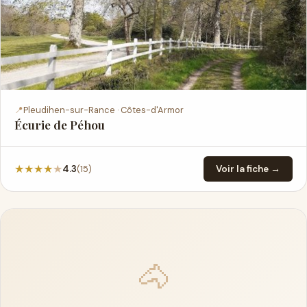
📍
Pleudihen-sur-Rance · Côtes-d'Armor
Écurie de Péhou
★
★
★
★
★
(15)
4.3
Voir la fiche →
🐴