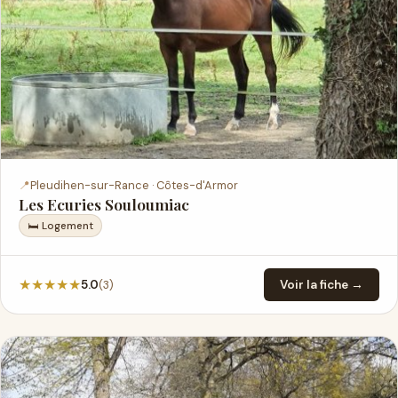
📍
Pleudihen-sur-Rance · Côtes-d'Armor
Les Ecuries Souloumiac
🛏 Logement
★
★
★
★
★
(3)
5.0
Voir la fiche →