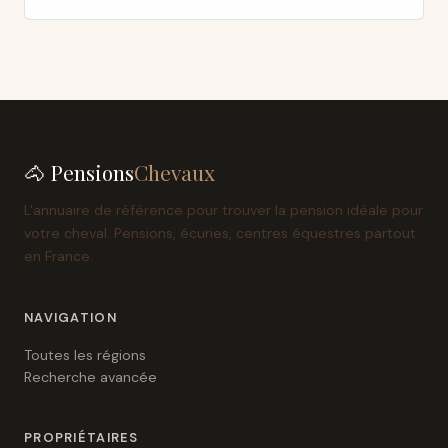
🐴 Pensions
Chevaux
L'annuaire de référence pour trouver la pension idéale pour
votre cheval. Pensions, écuries, centres équestres partout
en France.
NAVIGATION
Toutes les régions
Recherche avancée
PROPRIÉTAIRES