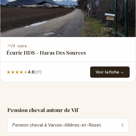
📍
Vif · Isère
Écurie HDS - Haras Des Sources
★
★
★
★
★
(27)
4.8
Voir la fiche →
Pension cheval autour de Vif
Pension cheval à Varces-Allières-et-Risset
2