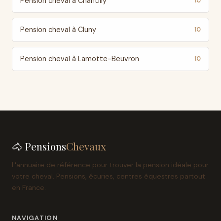
Pension cheval à Chantilly
10
Pension cheval à Cluny
10
Pension cheval à Lamotte-Beuvron
10
🐴 Pensions
Chevaux
L'annuaire de référence pour trouver la pension idéale pour
votre cheval. Pensions, écuries, centres équestres partout
en France.
NAVIGATION