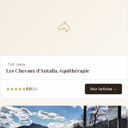
🐴
📍
Vif · Isère
Les Chevaux d'Antalia, équithérapie
★
★
★
★
★
(4)
5.0
Voir la fiche →