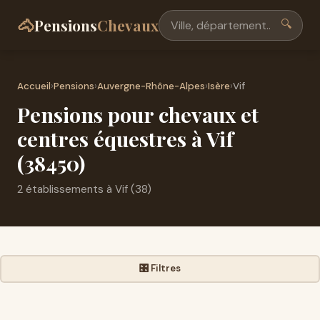
🐴
Pensions
Chevaux
🔍
Accueil
›
Pensions
›
Auvergne-Rhône-Alpes
›
Isère
›
Vif
Pensions pour chevaux et
centres équestres à Vif
(38450)
2 établissements à Vif (38)
🎛️ Filtres