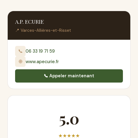
A.P. ECURIE
📍 Varces-Allières-et-Risset
📞
06 33 19 71 59
🌐
www.apecurie.fr
📞 Appeler maintenant
5.0
★
★
★
★
★