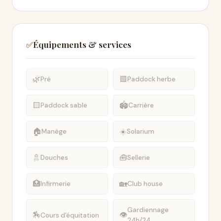
Équipements & services
✅
🌿
🟩
Pré
Paddock herbe
🟨
🏟️
Paddock sable
Carrière
🏠
☀️
Manège
Solarium
🚿
🧰
Douches
Sellerie
🏥
🏡
Infirmerie
Club house
Gardiennage
🏇
👁
Cours d'équitation
24h/24