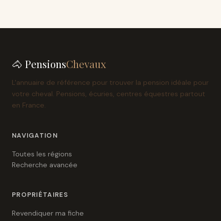
🐴 Pensions
Chevaux
L'annuaire de référence pour trouver la pension idéale pour
votre cheval. Pensions, écuries, centres équestres partout
en France.
NAVIGATION
Toutes les régions
Recherche avancée
PROPRIÉTAIRES
Revendiquer ma fiche