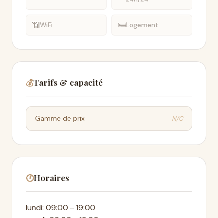
📶
🛏
WiFi
Logement
Tarifs & capacité
💰
N/C
Gamme de prix
Horaires
🕐
lundi: 09:00 – 19:00