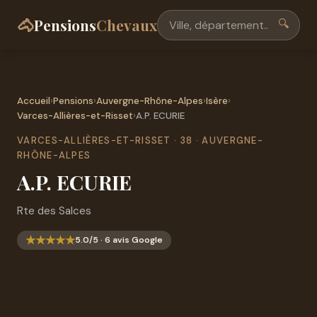
🐴
Pensions
Chevaux
🔍
Accueil
›
Pensions
›
Auvergne-Rhône-Alpes
›
Isère
›
Varces-Allières-et-Risset
›
A.P. ECURIE
VARCES-ALLIÈRES-ET-RISSET · 38 · AUVERGNE-
RHÔNE-ALPES
A.P. ECURIE
Rte des Salces
★
★
★
★
★
5.0/5 · 6 avis Google