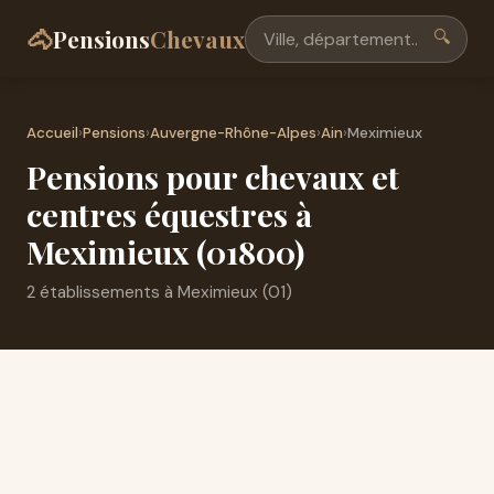
🐴
Pensions
Chevaux
🔍
Accueil
›
Pensions
›
Auvergne-Rhône-Alpes
›
Ain
›
Meximieux
Pensions pour chevaux et
centres équestres à
Meximieux (01800)
2 établissements à Meximieux (01)