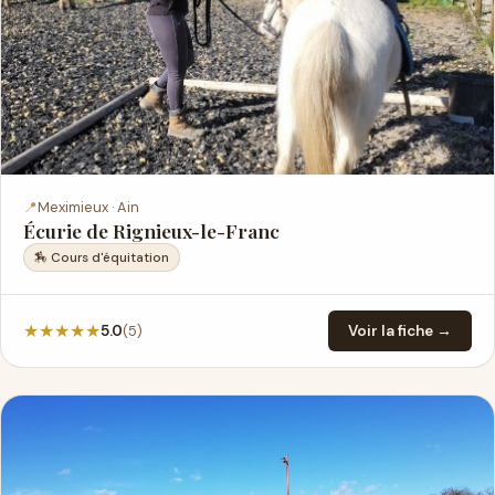
📍
Meximieux · Ain
Écurie de Rignieux-le-Franc
🏇 Cours d'équitation
★
★
★
★
★
(5)
5.0
Voir la fiche →