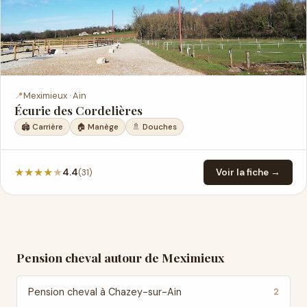
📍
Meximieux · Ain
Écurie des Cordelières
🏟️ Carrière
🏠 Manège
🚿 Douches
★
★
★
★
★
(31)
4.4
Voir la fiche →
Pension cheval autour de Meximieux
Pension cheval à Chazey-sur-Ain
2