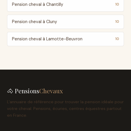
Pension cheval à Chantilly
10
Pension cheval à Cluny
10
Pension cheval à Lamotte-Beuvron
10
🐴 Pensions
Chevaux
L'annuaire de référence pour trouver la pension idéale pour
votre cheval. Pensions, écuries, centres équestres partout
en France.