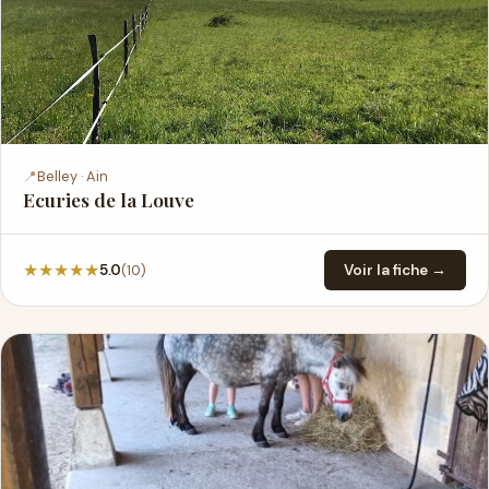
📍
Belley · Ain
Ecuries de la Louve
★
★
★
★
★
(10)
5.0
Voir la fiche →