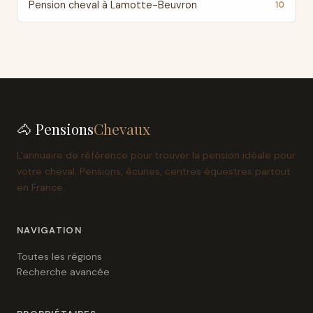
Pension cheval à Lamotte-Beuvron
10
🐴 Pensions
Chevaux
L'annuaire de référence pour trouver la pension idéale pour
votre cheval. Pensions, écuries, centres équestres partout
en France.
NAVIGATION
Toutes les régions
Recherche avancée