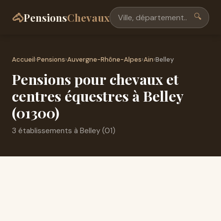
🐴
Pensions
Chevaux
🔍
Accueil
›
Pensions
›
Auvergne-Rhône-Alpes
›
Ain
›
Belley
Pensions pour chevaux et
centres équestres à Belley
(01300)
3 établissements à Belley (01)