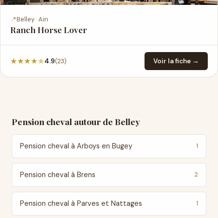
📍
Belley · Ain
Ranch Horse Lover
★
★
★
★
★
(23)
4.9
Voir la fiche →
Pension cheval autour de Belley
Pension cheval à Arboys en Bugey
1
Pension cheval à Brens
2
Pension cheval à Parves et Nattages
1