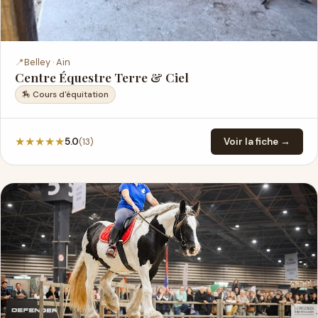
📍
Belley · Ain
Centre Équestre Terre & Ciel
🏇 Cours d'équitation
★
★
★
★
★
(13)
5.0
Voir la fiche →