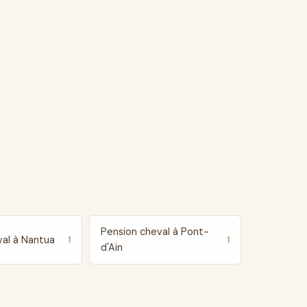
Pension cheval à Pont-
val à Nantua
1
1
d'Ain