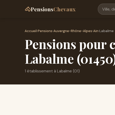
🐴
Pensions
Chevaux
Accueil
›
Pensions
›
Auvergne-Rhône-Alpes
›
Ain
›
Labalme
Pensions pour c
Labalme (01450
1 établissement à Labalme (01)