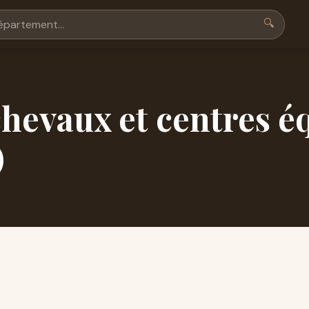
🔍
hevaux et centres é
)