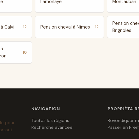
te
Lamorlaye
Montauban
Pension chev
à Calvi
Pension cheval à Nîmes
12
12
Brignoles
 à
10
ron
NAVIGATION
PROPRIÉTAIR
Toutes les régions
Revendiquer m
le pour
Recherche avancée
Passer en Pre
artout