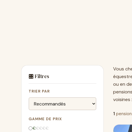
Vous ch
🎛️ Filtres
équestr
ou en de
TRIER PAR
pension
voisines 
1
pension
GAMME DE PRIX
€
€
€
€
€