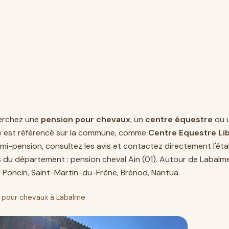
erchez une
pension pour chevaux
, un
centre équestre
ou 
e est référencé sur la commune, comme
Centre Equestre Li
mi-pension, consultez les avis et contactez directement l'étab
s du département :
pension cheval Ain (01)
. Autour de Labalm
:
Poncin
,
Saint-Martin-du-Frêne
,
Brénod
,
Nantua
.
 pour chevaux à Labalme