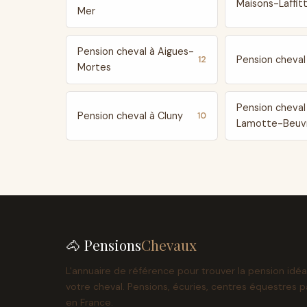
Maisons-Laffit
Mer
Pension cheval à Aigues-
Pension cheval 
12
Mortes
Pension cheval
Pension cheval à Cluny
10
Lamotte-Beuv
🐴 Pensions
Chevaux
L'annuaire de référence pour trouver la pension idéa
votre cheval. Pensions, écuries, centres équestres p
en France.