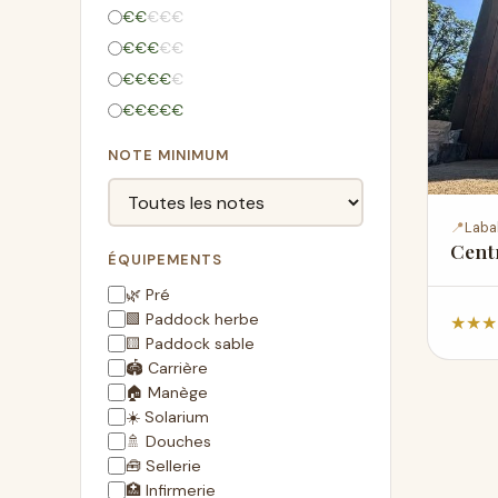
€
€
€
€
€
€
€
€
€
€
€
€
€
€
€
€
€
€
€
€
NOTE MINIMUM
📍
Laba
Cent
ÉQUIPEMENTS
🌿 Pré
🟩 Paddock herbe
★
★
★
🟨 Paddock sable
🏟️ Carrière
🏠 Manège
☀️ Solarium
🚿 Douches
🧰 Sellerie
🏥 Infirmerie