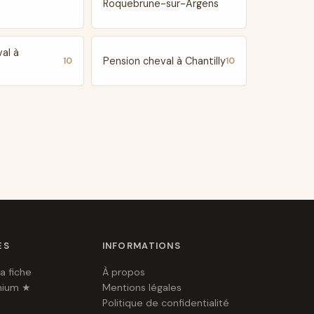
Roquebrune-sur-Argens
al à
Pension cheval à Chantilly
10
10
ES
INFORMATIONS
a fiche
À propos
mium ★
Mentions légales
Politique de confidentialité