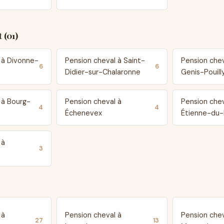
 (01)
 à Divonne-
Pension cheval à Saint-
Pension chev
6
6
Didier-sur-Chalaronne
Genis-Pouill
 à Bourg-
Pension cheval à
Pension chev
4
4
Échenevex
Étienne-du-
 à
3
 à
Pension cheval à
Pension chev
27
13