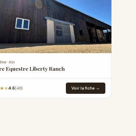
lme · Ain
re Equestre Liberty Ranch
★
★
(48)
4.6
Voir la fiche →