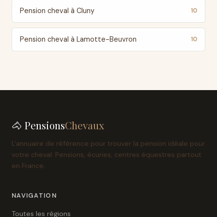
Pension cheval à Cluny
10
Pension cheval à Lamotte-Beuvron
10
🐴 Pensions
Chevaux
L'annuaire de référence pour trouver la pension idéale pour
votre cheval. Pensions, écuries, centres équestres partout
en France.
NAVIGATION
Toutes les régions