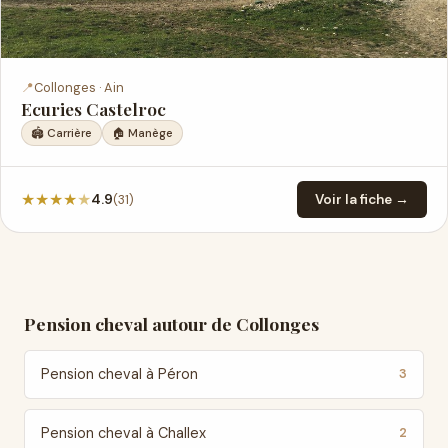
📍
Collonges · Ain
Ecuries Castelroc
🏟️ Carrière
🏠 Manège
★
★
★
★
★
(31)
4.9
Voir la fiche →
Pension cheval autour de Collonges
Pension cheval à Péron
3
Pension cheval à Challex
2