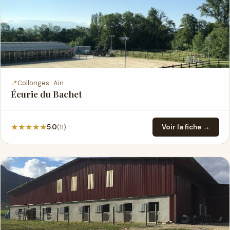
📍
Collonges · Ain
Écurie du Bachet
★
★
★
★
★
(11)
5.0
Voir la fiche →