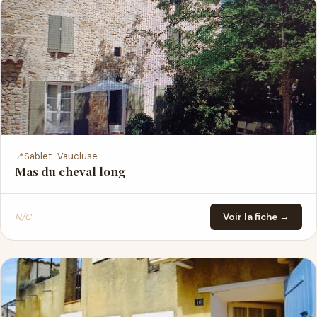
📍
Sablet · Vaucluse
Mas du cheval long
N/C
Voir la fiche →