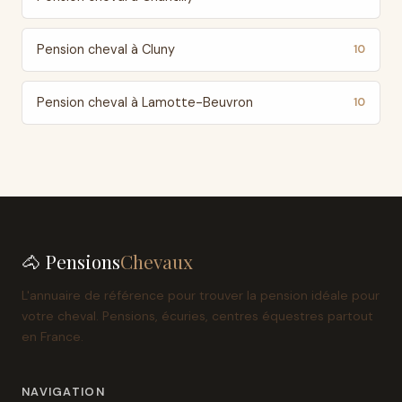
Pension cheval à Cluny
10
Pension cheval à Lamotte-Beuvron
10
🐴 Pensions
Chevaux
L'annuaire de référence pour trouver la pension idéale pour
votre cheval. Pensions, écuries, centres équestres partout
en France.
NAVIGATION