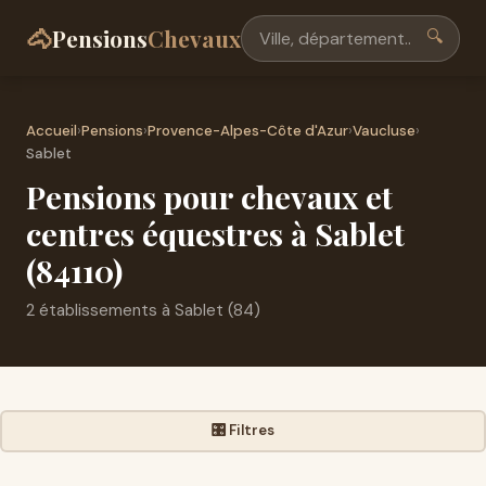
🐴
Pensions
Chevaux
🔍
Accueil
›
Pensions
›
Provence-Alpes-Côte d'Azur
›
Vaucluse
›
Sablet
Pensions pour chevaux et
centres équestres à Sablet
(84110)
2 établissements à Sablet (84)
🎛️ Filtres