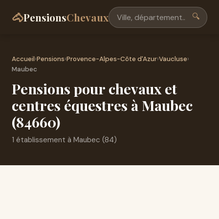
🐴
Pensions
Chevaux
🔍
Accueil
›
Pensions
›
Provence-Alpes-Côte d'Azur
›
Vaucluse
›
Maubec
Pensions pour chevaux et
centres équestres à Maubec
(84660)
1 établissement à Maubec (84)