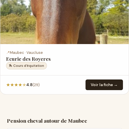
📍
Maubec · Vaucluse
Ecurie des Royeres
🏇 Cours d'équitation
★
★
★
★
★
(29)
4.8
Voir la fiche →
Pension cheval autour de Maubec