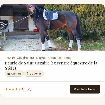
📍
Saint-Cézaire-sur-Siagne · Alpes-Maritimes
Ecurie de Saint Cézaire (ex centre équestre de la
Stèle)
🏟️ Carrière
🚿 Douches
★
★
★
★
★
(21)
4.6
Voir la fiche →