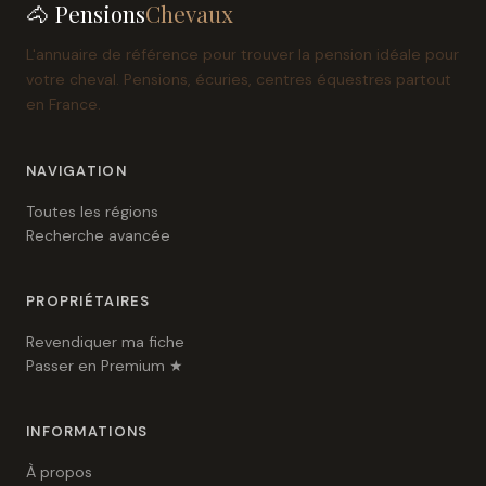
🐴 Pensions
Chevaux
L'annuaire de référence pour trouver la pension idéale pour
votre cheval. Pensions, écuries, centres équestres partout
en France.
NAVIGATION
Toutes les régions
Recherche avancée
PROPRIÉTAIRES
Revendiquer ma fiche
Passer en Premium ★
INFORMATIONS
À propos