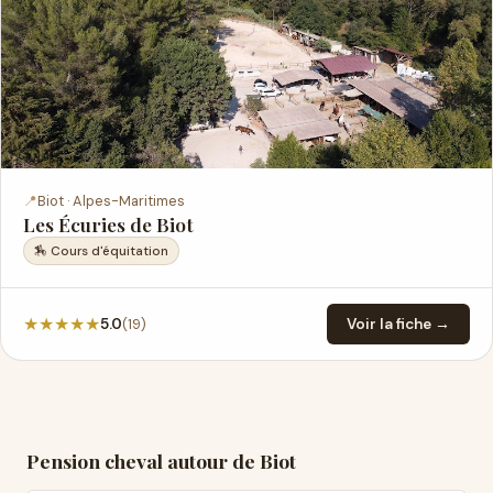
📍
Biot · Alpes-Maritimes
Les Écuries de Biot
🏇 Cours d'équitation
★
★
★
★
★
(19)
5.0
Voir la fiche →
Pension cheval autour de Biot